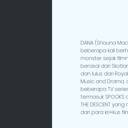
DANA (Shauna Mac
beberapa kali be
monster sejak filmn
berasal dari Skotlan
dan lulus dari Roy
Music and Drama, 
beberapa TV series
termasuk SPOOKS d
THE DESCENT yang
dari para kri+kus fil