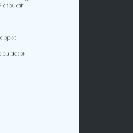
? ataukah
 dapat 
acu detak 