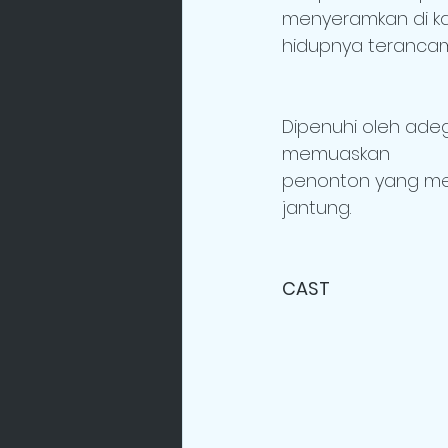
menyeramkan di ka
hidupnya teranca
Dipenuhi oleh ad
memuaskan
penonton yang men
jantung.
CAST