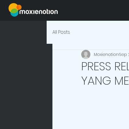
All Posts
Moxienotion
Sep 2
PRESS RE
YANG ME