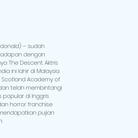
donald) – sudah
rhadapan dengan
ya The Descent. Aktris
dia ini lahir di Malaysia
al Scotland Academy of
dan telah membintangi
 popular di Inggris
an horror franchise
 mendapatkan pujian
m.