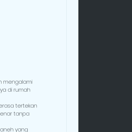
ah mengalami
ya di rumah 
erasa tertekan
enar tanpa 
 aneh yang