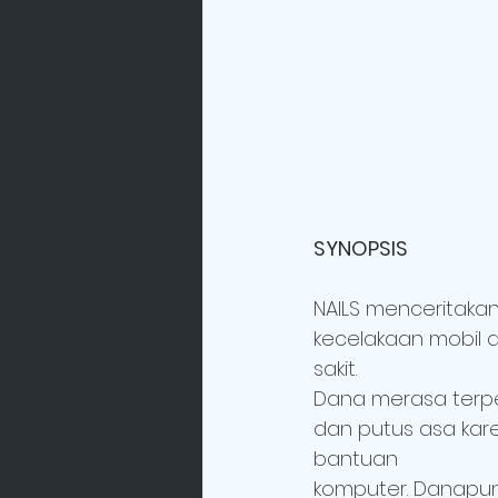
SYNOPSIS
NAILS menceritaka
kecelakaan mobil 
sakit.
Dana merasa terpe
dan putus asa kar
bantuan
komputer. Danapun